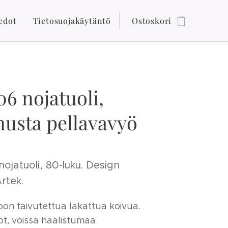
edot
Tietosuojakäytäntö
Ostoskori
06 nojatuoli,
usta pellavavyö
nojatuoli, 80-luku. Design
rtek.
n taivutettua lakattua koivua.
öt, vöissä haalistumaa.