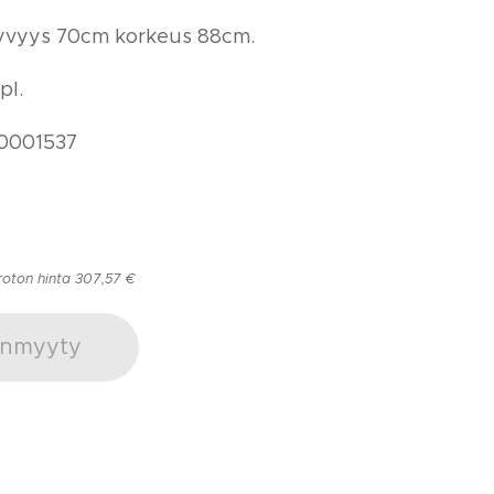
yvyys 70cm korkeus 88cm.
pl.
0001537
roton hinta 307,57 €
nmyyty