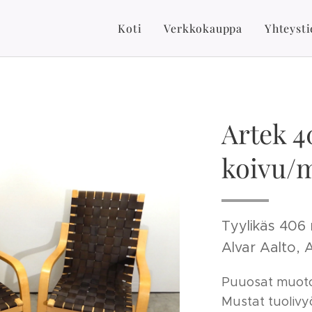
Koti
Verkkokauppa
Yhteysti
Artek 4
koivu/m
Tyylikäs 406 
Alvar Aalto, A
Puuosat muotoo
Mustat tuolivy