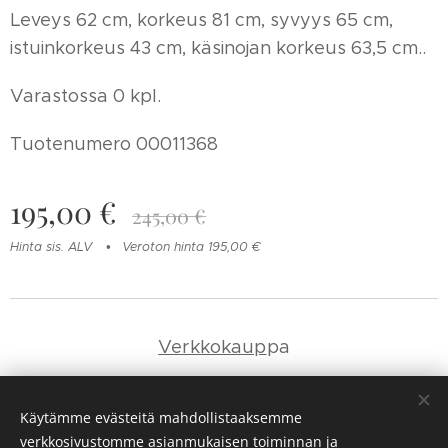
Leveys 62 cm, korkeus 81 cm, syvyys 65 cm,
istuinkorkeus 43 cm, käsinojan korkeus 63,5 cm..
Varastossa 0 kpl.
Tuotenumero 00011368
195,00
€
245,00
€
Hinta sis. ALV
Veroton hinta 195,00 €
Verkkokaup
pa
Yhteystie
dot
Käytämme evästeitä mahdollistaaksemme
verkkosivustomme asianmukaisen toiminnan ja