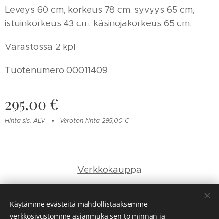
Leveys 60 cm, korkeus 78 cm, syvyys 65 cm,
istuinkorkeus 43 cm. käsinojakorkeus 65 cm.
Varastossa 2 kpl
Tuotenumero 00011409
295,00
€
Hinta sis. ALV
Veroton hinta 295,00 €
Verkkokaup
pa
Yhteystie
dot
Käytämme evästeitä mahdollistaaksemme
verkkosivustomme asianmukaisen toiminnan ja