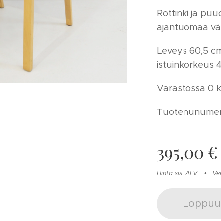
Rottinki ja puu
ajantuomaa vä
Leveys 60,5 c
istuinkorkeus 
Varastossa 0 k
Tuotenunumer
395,00
€
Hinta sis. ALV
Ve
Loppuu