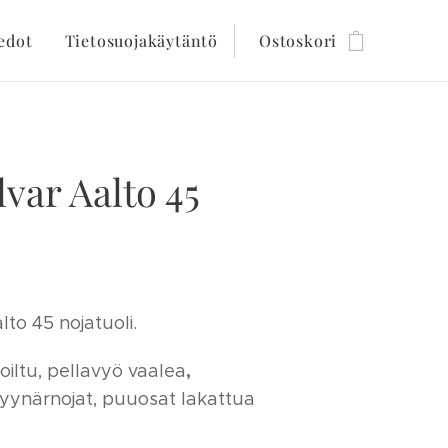
edot
Tietosuojakäytäntö
Ostoskori
lvar Aalto 45
lto 45 nojatuoli.
,
iltu, pellavyö vaalea
kyynärnojat, puuosat lakattua