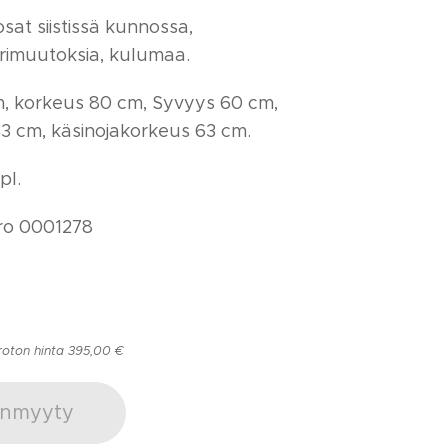
osat siistissä kunnossa,
rimuutoksia, kulumaa.
m, korkeus 80 cm, Syvyys 60 cm,
43 cm, käsinojakorkeus 63 cm.
pl.
o 0001278
roton hinta 395,00 €
nmyyty