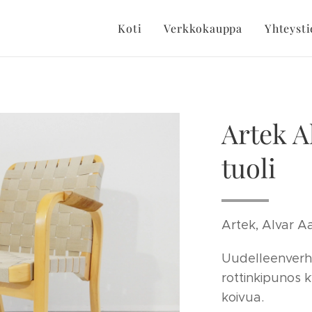
Koti
Verkkokauppa
Yhteysti
Artek A
tuoli
Artek, Alvar Aa
Uudelleenverho
rottinkipunos 
koivua.