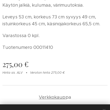
Käytön jalkiä, kulumaa, värimuutoksia.
Leveys 53 cm, korkeus 73 cm syvyys 49 cm,
istuinkorkeus 45 cm, käsinojakorkeus 65,5 cm.
Varastossa 0 kpl.
Tuotenumero 00011410
275,00
€
Hinta sis. ALV
Veroton hinta 275,00 €
Verkkokaup
pa