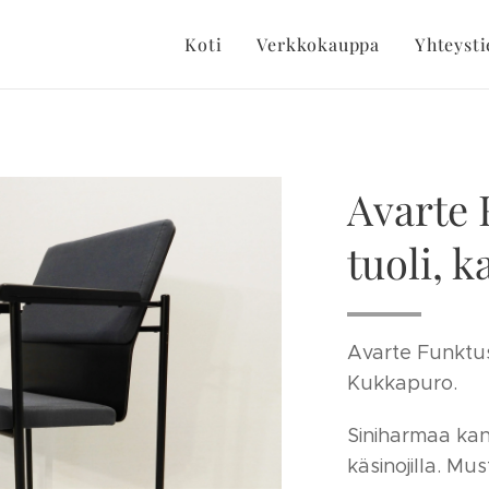
Koti
Verkkokauppa
Yhteysti
Avarte 
tuoli, 
Avarte Funktus
Kukkapuro.
Siniharmaa kan
käsinojilla. Mu