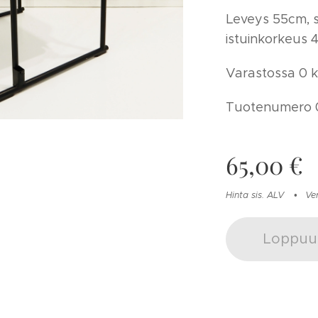
Leveys 55cm, 
istuinkorkeus 
Varastossa 0 k
Tuotenumero 
65,00
€
Hinta sis. ALV
Ve
Loppuu