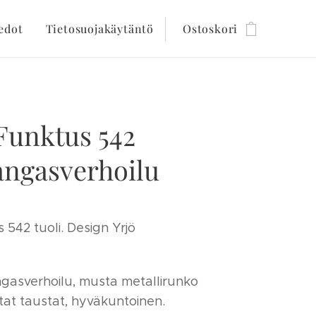
edot
Tietosuojakäytäntö
Ostoskori
Funktus 542
kangasverhoilu
 542 tuoli. Design Yrjö
gasverhoilu, musta metallirunko
stat taustat, hyväkuntoinen.