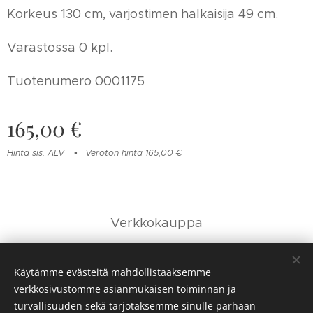
Korkeus 130 cm, varjostimen halkaisija 49 cm.
Varastossa 0 kpl.
Tuotenumero 0001175
165,00
€
Hinta sis. ALV
Veroton hinta 165,00 €
Verkkokaup
pa
Yhteystie
dot
Käytämme evästeitä mahdollistaaksemme
verkkosivustomme asianmukaisen toiminnan ja
Evästeet
turvallisuuden sekä tarjotaksemme sinulle parhaan