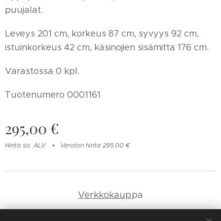
puujalat.
Leveys 201 cm, korkeus 87 cm, syvyys 92 cm,
istuinkorkeus 42 cm, käsinojien sisämitta 176 cm.
Varastossa 0 kpl.
Tuotenumero 0001161
295,00
€
Hinta sis. ALV
Veroton hinta 295,00 €
Verkkokaup
pa