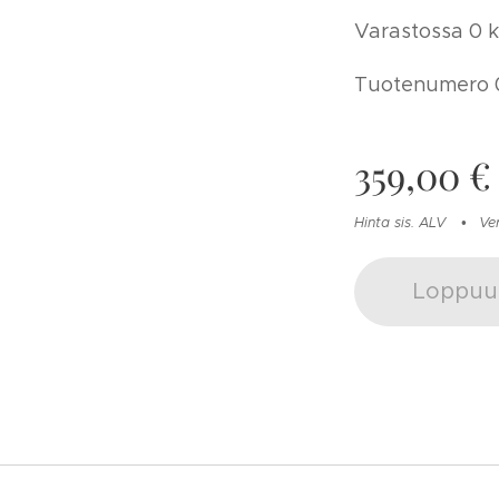
Varastossa 0 kp
Tuotenumero 
359,00
€
Hinta sis. ALV
Ve
Loppuu