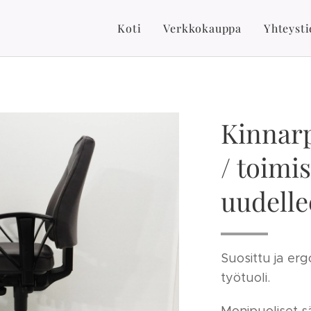
Koti
Verkkokauppa
Yhteysti
Kinnarp
/ toimis
uudelle
Suosittu ja er
työtuoli.