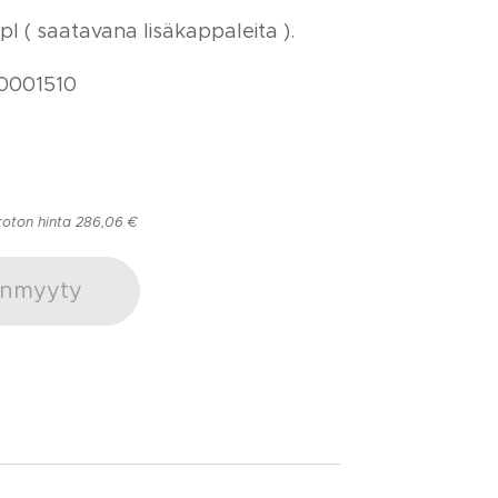
l ( saatavana lisäkappaleita ).
0001510
roton hinta 286,06 €
nmyyty