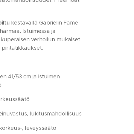
äätömahdollisuudet, FreeFloat
iltu
kestävällä Gabrielin Fame
 harmaa. Istuimessa ja
lkuperäisen verhoilun mukaiset
 pintatikkaukset.
den 41/53 cm ja istuimen
ö
orkeussäätö
einuvastus, lukitusmahdollisuus
 korkeus-, leveyssäätö