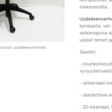
Monipuoliset s
mekanismilla.
Uudelleenverho
kankaalla, väri
selkänojassa a
upeat tereet ja
ötuoli, uudelleenverhoiltu
Säädöt:
- istuinkorkeu
syvyydensäät
- selkänojan k
- säädettävä k
- 2D-käsinojat,