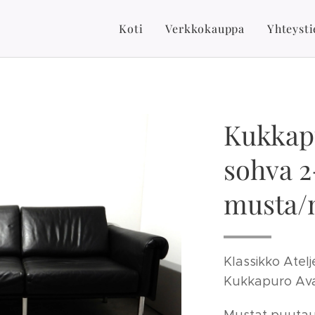
Koti
Verkkokauppa
Yhteysti
Kukkapu
sohva 2
musta/
Klassikko Atelj
Kukkapuro Ava