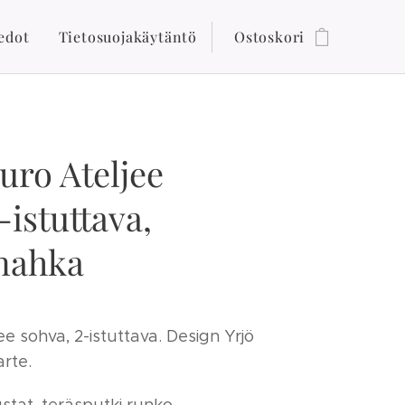
edot
Tietosuojakäytäntö
Ostoskori
ro Ateljee
-istuttava,
nahka
ee sohva, 2-istuttava. Design Yrjö
rte.