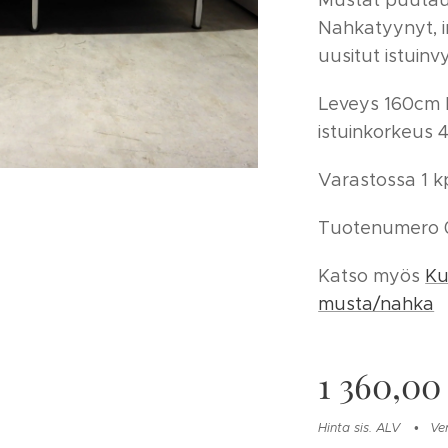
Mustat puutaus
Nahkatyynyt, ir
uusitut istuinv
Leveys 160cm 
istuinkorkeus 
Varastossa 1 kp
Tuotenumero 
Katso myös
Ku
musta/nahka
1 360,00
Hinta sis. ALV
Ve