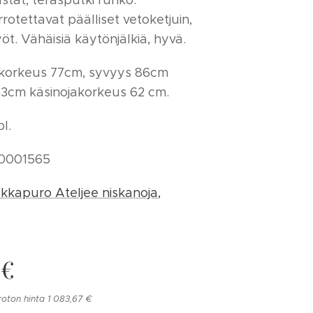
tat, teräsputki runko.
rotettavat päälliset vetoketjuin,
yöt. Vähäisiä käytönjälkiä, hyvä.
korkeus 77cm, syvyys 86cm
43cm käsinojakorkeus 62 cm.
l.
0001565
kkapuro Ateljee niskanoja,
€
roton hinta 1 083,67 €