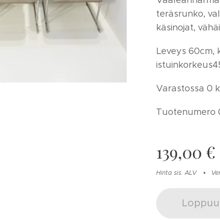
Vaaleanharmaa
teräsrunko, val
käsinojat, vähäi
Leveys 60cm, 
istuinkorkeus4
Varastossa 0 k
Tuotenumero 
139,00
€
Hinta sis. ALV
Ve
Loppuu