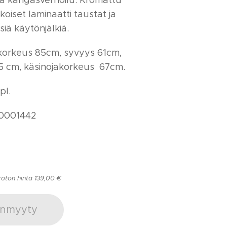
 kangasverhoilu. Kromattu
koiset laminaatti taustat ja
siä käytönjälkiä.
korkeus 85cm, syvyys 61cm,
5 cm, käsinojakorkeus 67cm.
pl.
0001442
roton hinta 139,00 €
nmyyty