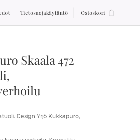
edot
Tietosuojakäytäntö
Ostoskori
ro Skaala 472
i,
verhoilu
atuoli. Design Yrjö Kukkapuro,