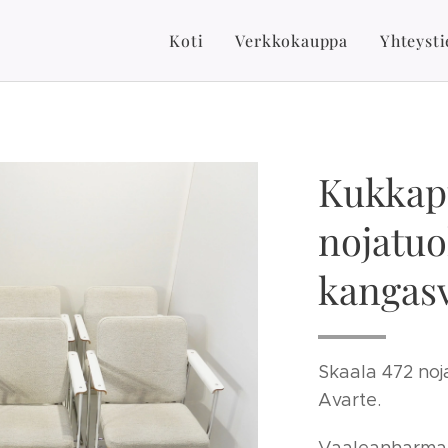
Koti
Verkkokauppa
Yhteysti
Kukkapu
nojatuol
kangas
Skaala 472 noj
Avarte.