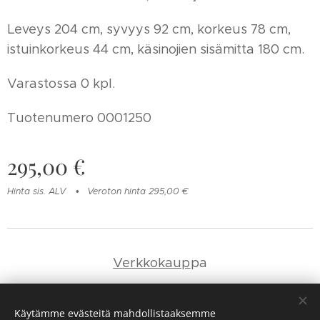
Leveys 204 cm, syvyys 92 cm, korkeus 78 cm,
istuinkorkeus 44 cm, käsinojien sisämitta 180 cm.
Varastossa 0 kpl.
Tuotenumero 0001250
295,00
€
Hinta sis. ALV
Veroton hinta 295,00 €
Verkkokaup
pa
Yhteystie
dot
Käytämme evästeitä mahdollistaaksemme