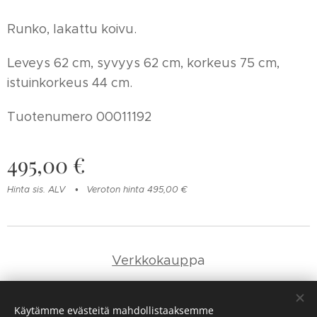
Runko, lakattu koivu.
Leveys 62 cm, syvyys 62 cm, korkeus 75 cm,
istuinkorkeus 44 cm.
Tuotenumero 00011192
495,00
€
Hinta sis. ALV
Veroton hinta 495,00 €
Verkkokaup
pa
Yhteystie
dot
Käytämme evästeitä mahdollistaaksemme