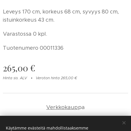
Leveys 170 cm, korkeus 68 cm, syvyys 80 cm,
istuinkorkeus 43 cm.
Varastossa 0 kpl.
Tuotenumero 00011336
265,00
€
Hinta sis. ALV
Veroton hinta 265,00 €
Verkkokaup
pa
Yhteystie
dot
Käytämme evästeitä mahdollistaaksemme