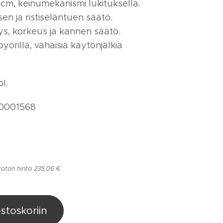
cm, keinumekanismi lukituksella.
sen ja ristiseläntuen säätö.
ys, korkeus ja kannen säätö.
pyörillä, vähäisiä käytönjälkiä
l.
0001568
roton hinta 235,06 €
ostoskoriin