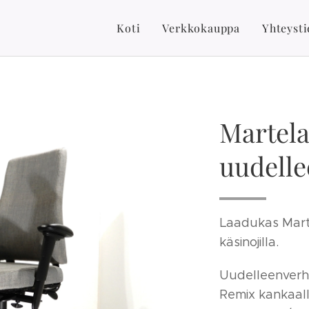
Koti
Verkkokauppa
Yhteysti
Martela
uudelle
Laadukas Marte
käsinojilla.
Uudelleenverh
Remix kankaall