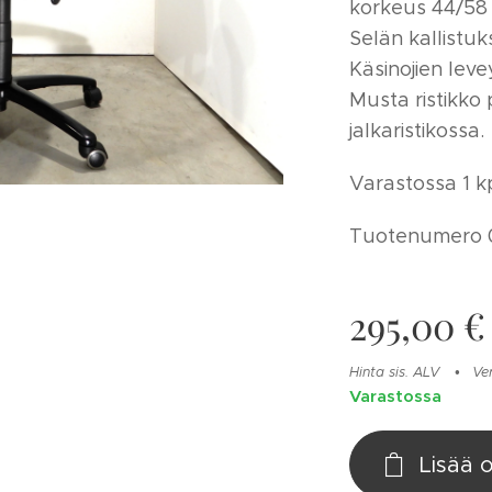
korkeus 44/58 
Selän kallistuk
Käsinojien leve
Musta ristikko 
jalkaristikossa.
Varastossa 1 kp
Tuotenumero 
295,00
€
Hinta sis. ALV
Ve
Varastossa
Lisää 