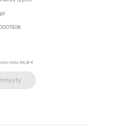
pl
0001506
roton hinta 155,38 €
nmyyty