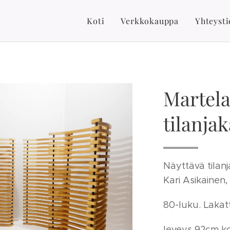
Koti
Verkkokauppa
Yhteysti
Martela
tilanjak
Näyttävä tilanj
Kari Asikainen,
80-luku. Lakat
leveys 92cm k