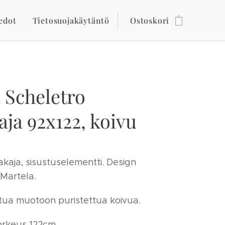
edot
Tietosuojakäytäntö
Ostoskori
 Scheletro
aja 92x122, koivu
akaja, sisustuselementti. Design
 Martela.
tua muotoon puristettua koivua.
orkeus 122cm.