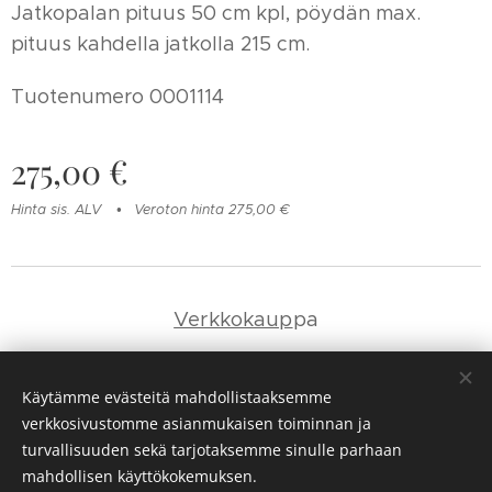
Jatkopalan pituus 50 cm kpl, pöydän max.
pituus kahdella jatkolla 215 cm.
Tuotenumero 0001114
275,00
€
Hinta sis. ALV
Veroton hinta 275,00 €
Verkkokaup
pa
Yhteystie
dot
Käytämme evästeitä mahdollistaaksemme
verkkosivustomme asianmukaisen toiminnan ja
Evästeet
turvallisuuden sekä tarjotaksemme sinulle parhaan
mahdollisen käyttökokemuksen.