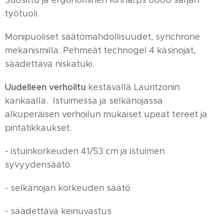
Suosittu ja ergonominen Kinnarps 8000 sarjan
työtuoli.
Monipuoliset säätömahdollisuudet, synchrone
mekanismilla. Pehmeät technogel 4 käsinojat,
säädettävä niskatuki.
Uudelleen verhoiltu
kestävällä Lauritzonin
kankaalla. Istuimessa ja selkänojassa
alkuperäisen verhoilun mukaiset upeat tereet ja
pintatikkaukset.
- istuinkorkeuden 41/53 cm ja istuimen
syvyydensäätö
- selkänojan korkeuden säätö
- säädettävä keinuvastus