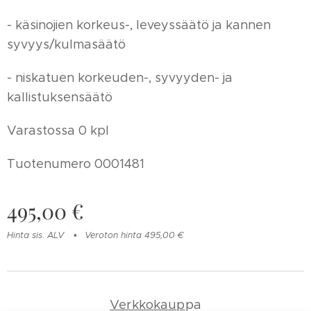
- käsinojien korkeus-, leveyssäätö ja kannen
syvyys/kulmasäätö
- niskatuen korkeuden-, syvyyden- ja
kallistuksensäätö
Varastossa 0 kpl
Tuotenumero 0001481
495,00
€
Hinta sis. ALV
Veroton hinta 495,00 €
Verkkokaup
pa